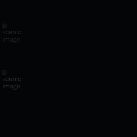
Swedish platform sees first commercial
biodiversity credit transaction
Read full article
DI Digital
Satsar på skogsövervakning – får Conni
Jonsson som kund
Read full article
ATL
”Låt skogsägarna ta betalt för fler värden än
råvaran”
Read full article