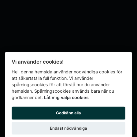
Transactions
Biodiversity
Alternative land use
Vi använder cookies!
Timber and bioenergy
Hej, denna hemsida använder nödvändiga cookies för
att säkertställa full funktion. Vi använder
spårningscookies för att förstå hur du använder
Carbon capture
hemsidan. Spårningscookies används bara när du
godkänner det.
Låt mig välja cookies
Godkänn alla
Endast nödvändiga